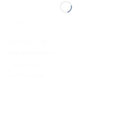
CHÍNH SÁCH
Chính sách bảo hành
Chính sách vận chuyển
Chính sách đổi trả
Quy định sử dụng
TAGS
ban can dien tu DS166SS
ban can dien tu DS166SS 2 tan
Ban can dien tu DS166SS 500kg
ban can dien tu vibra tps 3kg