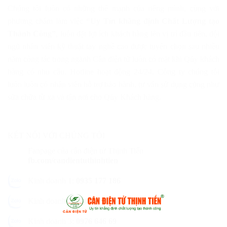
Chúng tôi luôn có những thế mạnh của riêng mình, cùng với
phương châm làm việc
“Uy Tín khẳng định Chất Lượng tạo
Thành Công”
, luôn đặt lợi ích khách hàng lên vị trí đầu tiên, đội
ngũ nhân viên kỹ thuật tay nghề cao được tuyển chọn sau nhiều
năm công tác trong ngành Cân điện tử luôn có mặt khi Qúy khách
hàng có nhu cầu. Hotline hoạt động 24/24, Công ty chúng tôi
luôn luôn có nhân viên hỗ trợ bảo hành, tư vấn sử dụng cũng như
sửa chữa từ xa và tận nơi cho Qúy Khách hàng.
KẾT NỐI VỚI CHÚNG TÔI
Fanpage của cân điện tử Thịnh Tiến
fb.com/candientuthinhtien
Kinh doanh 1:
0935 177 186
Kinh doanh 2:
0917 977 177
Kinh doanh 3:
0976 646 69