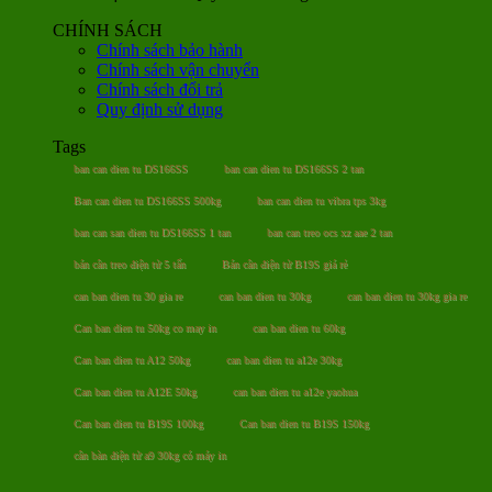
CHÍNH SÁCH
Chính sách bảo hành
Chính sách vận chuyển
Chính sách đổi trả
Quy định sử dụng
Tags
ban can dien tu DS166SS
ban can dien tu DS166SS 2 tan
Ban can dien tu DS166SS 500kg
ban can dien tu vibra tps 3kg
ban can san dien tu DS166SS 1 tan
ban can treo ocs xz aae 2 tan
bán cân treo điện tử 5 tấn
Bán cân điện tử B19S giá rẻ
can ban dien tu 30 gia re
can ban dien tu 30kg
can ban dien tu 30kg gia re
Can ban dien tu 50kg co may in
can ban dien tu 60kg
Can ban dien tu A12 50kg
can ban dien tu a12e 30kg
Can ban dien tu A12E 50kg
can ban dien tu a12e yaohua
Can ban dien tu B19S 100kg
Can ban dien tu B19S 150kg
cân bàn điện tử a9 30kg có máy in