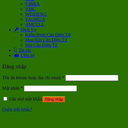
VIBRA
VMC
WEIHENG
YAOHUA
AMCELL
Dịch Vụ
Kiểm Định Cân Điện Tử
Mua Bán Cân Điện Tử
Sửa Cân Điện Tử
Tin tức
LIên hệ
Đăng nhập
Tên tài khoản hoặc địa chỉ email
*
Mật khẩu
*
Ghi nhớ mật khẩu
Đăng nhập
Quên mật khẩu?