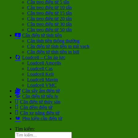
Cân treo điện tử 5 tấn
Cân treo điện tử 10 tấn
Cân treo điện tử 15 tấn
Cân treo điện tử 20 tấn
Cân treo điện tử 30 tấn
Cân treo điện tử 50 tấn
Cân điện tử tính tiền
Cân tính tiền thông thường
Cân điện tử tính tiền in mã vạch
Cân điện tử tính tiền in bill
Loadcell – Cân áp lực
Loadcell Amcells
Loadcell Cas
Loadcell Keli
Loadcell Mavin
Loadcell VMC
Cân sấy ẩm điện tử
Cân điện tử tiểu ly
Cân điện tử thủy sản
Cân đếm điện tử
Cân xe nâng điện tử
Phụ kiện cân điện tử
Tìm kiếm: