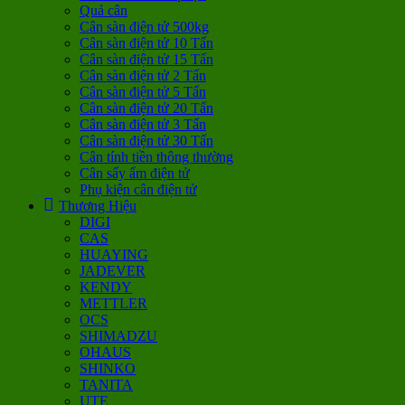
Quả cân
Cân sàn điện tử 500kg
Cân sàn điện tử 10 Tấn
Cân sàn điện tử 15 Tấn
Cân sàn điện tử 2 Tấn
Cân sàn điện tử 5 Tấn
Cân sàn điện tử 20 Tấn
Cân sàn điện tử 3 Tấn
Cân sàn điện tử 30 Tấn
Cân tính tiền thông thường
Cân sấy ẩm điện tử
Phụ kiện cân điện tử
Thương Hiệu
DIGI
CAS
HUAYING
JADEVER
KENDY
METTLER
OCS
SHIMADZU
OHAUS
SHINKO
TANITA
UTE