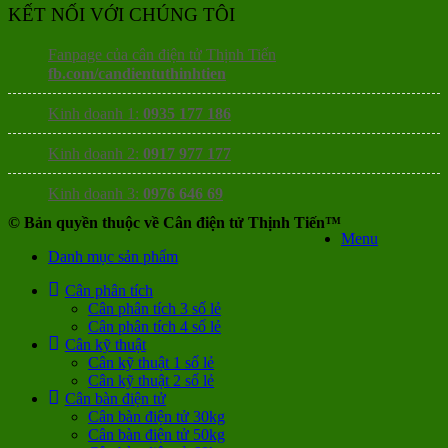
KẾT NỐI VỚI CHÚNG TÔI
Fanpage của cân điện tử Thịnh Tiến
fb.com/candientuthinhtien
Kinh doanh 1:
0935 177 186
Kinh doanh 2:
0917 977 177
Kinh doanh 3:
0976 646 69
© Bản quyền thuộc về Cân điện tử Thịnh Tiến™
Menu
Danh mục sản phẩm
Cân phân tích
Cân phân tích 3 số lẻ
Cân phân tích 4 số lẻ
Cân kỹ thuật
Cân kỹ thuật 1 số lẻ
Cân kỹ thuật 2 số lẻ
Cân bàn điện tử
Cân bàn điện tử 30kg
Cân bàn điện tử 50kg