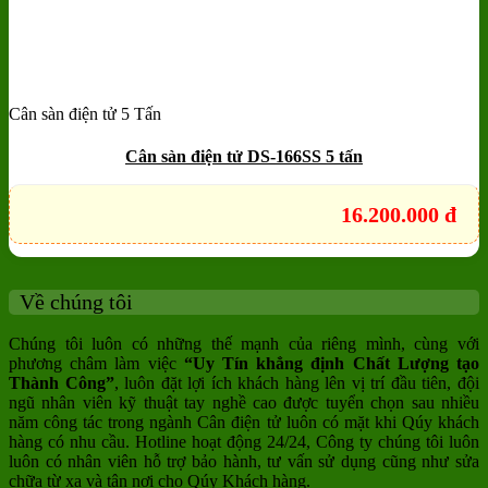
Cân sàn điện tử 5 Tấn
Add to wishlist
Quick View
Cân sàn điện tử DS-166SS 5 tấn
16.200.000
đ
Về chúng tôi
Chúng tôi luôn có những thế mạnh của riêng mình, cùng với
phương châm làm việc
“Uy Tín khẳng định Chất Lượng tạo
Thành Công”
, luôn đặt lợi ích khách hàng lên vị trí đầu tiên, đội
ngũ nhân viên kỹ thuật tay nghề cao được tuyển chọn sau nhiều
năm công tác trong ngành Cân điện tử luôn có mặt khi Qúy khách
hàng có nhu cầu. Hotline hoạt động 24/24, Công ty chúng tôi luôn
luôn có nhân viên hỗ trợ bảo hành, tư vấn sử dụng cũng như sửa
chữa từ xa và tận nơi cho Qúy Khách hàng.