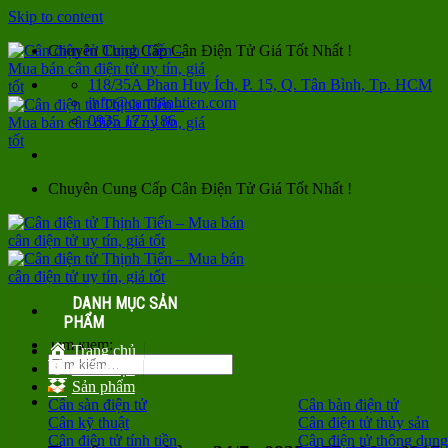
Skip to content
Chuyên Cung Cấp Cân Điện Tử Giá Tốt Nhất !
118/35A Phan Huy Ích, P. 15, Q. Tân Bình, Tp. HCM
info@canthinhtien.com
0935 177 186
Chuyên Cung Cấp Cân Điện Tử Giá Tốt Nhất !
DANH MỤC SẢN
PHẨM
Tìm kiếm:
Trang chủ
Giới thiệu
Sản phẩm
Cân sàn điện tử
Cân bàn điện tử
Cân kỹ thuật
Cân điện tử thủy sản
Cân điện tử tính tiền
Cân điện tử thông dụng