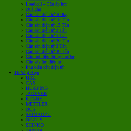
Loadcell – Cân áp lực
Quả cân
Cân sàn điện tử 500kg
Cân sàn điện tử 10 Tấn
Cân sàn điện tử 15 Tấn
Cân sàn điện tử 2 Tấn
Cân sàn điện tử 5 Tấn
Cân sàn điện tử 20 Tấn
Cân sàn điện tử 3 Tấn
Cân sàn điện tử 30 Tấn
Cân tính tiền thông thường
Cân sấy ẩm điện tử
Phụ kiện cân điện tử
Thương Hiệu
DIGI
CAS
HUAYING
JADEVER
KENDY
METTLER
OCS
SHIMADZU
OHAUS
SHINKO
TANITA