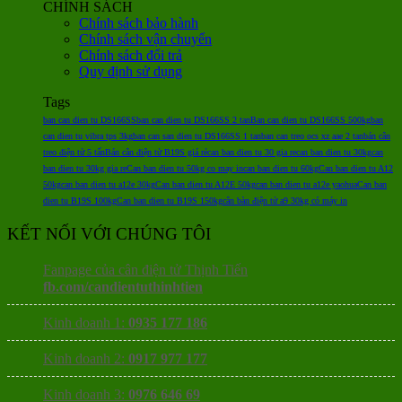
CHÍNH SÁCH
Chính sách bảo hành
Chính sách vận chuyển
Chính sách đổi trả
Quy định sử dụng
Tags
ban can dien tu DS166SS
ban can dien tu DS166SS 2 tan
Ban can dien tu DS166SS 500kg
ban
can dien tu vibra tps 3kg
ban can san dien tu DS166SS 1 tan
ban can treo ocs xz aae 2 tan
bán cân
treo điện tử 5 tấn
Bán cân điện tử B19S giá rẻ
can ban dien tu 30 gia re
can ban dien tu 30kg
can
ban dien tu 30kg gia re
Can ban dien tu 50kg co may in
can ban dien tu 60kg
Can ban dien tu A12
50kg
can ban dien tu a12e 30kg
Can ban dien tu A12E 50kg
can ban dien tu a12e yaohua
Can ban
dien tu B19S 100kg
Can ban dien tu B19S 150kg
cân bàn điện tử a9 30kg có máy in
KẾT NỐI VỚI CHÚNG TÔI
Fanpage của cân điện tử Thịnh Tiến
fb.com/candientuthinhtien
Kinh doanh 1:
0935 177 186
Kinh doanh 2:
0917 977 177
Kinh doanh 3:
0976 646 69