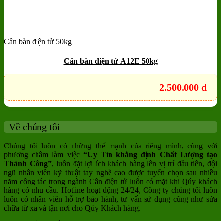
Cân bàn điện tử 50kg
Add to wishlist
Quick View
Cân bàn điện tử A12E 50kg
2.500.000
đ
Về chúng tôi
Chúng tôi luôn có những thế mạnh của riêng mình, cùng với
phương châm làm việc
“Uy Tín khẳng định Chất Lượng tạo
Thành Công”
, luôn đặt lợi ích khách hàng lên vị trí đầu tiên, đội
ngũ nhân viên kỹ thuật tay nghề cao được tuyển chọn sau nhiều
năm công tác trong ngành Cân điện tử luôn có mặt khi Qúy khách
hàng có nhu cầu. Hotline hoạt động 24/24, Công ty chúng tôi luôn
luôn có nhân viên hỗ trợ bảo hành, tư vấn sử dụng cũng như sửa
chữa từ xa và tận nơi cho Qúy Khách hàng.