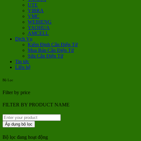
UTE
VIBRA
VMC
WEIHENG
YAOHUA
AMCELL
Dịch Vụ
Kiểm Định Cân Điện Tử
Mua Bán Cân Điện Tử
Sửa Cân Điện Tử
Tin tức
LIên hệ
Bộ Lọc
Filter by price
FILTER BY PRODUCT NAME
Áp dụng bộ lọc
Bộ lọc đang hoạt động