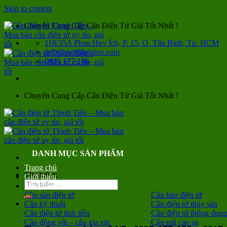
Skip to content
Chuyên Cung Cấp Cân Điện Tử Giá Tốt Nhất !
118/35A Phan Huy Ích, P. 15, Q. Tân Bình, Tp. HCM
info@canthinhtien.com
0935 177 186
Chuyên Cung Cấp Cân Điện Tử Giá Tốt Nhất !
DANH MỤC SẢN PHẨM
Trang chủ
Tìm kiếm:
Giới thiệu
Sản phẩm
Cân sàn điện tử
Cân bàn điện tử
Cân kỹ thuật
Cân điện tử thủy sản
Cân điện tử tính tiền
Cân điện tử thông dụng
Cân động vật – cân gia súc
Cân mũ cao su