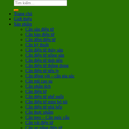
Trang chủ
Giới thiệu
Sản phẩm
Cân sàn điện tử
Cân bàn điện tử
Cân đếm điện tử
Cân kỹ thuật
Cân điện tử thủy sản
Cân điện tử nông sản
Cân điện tử tính tiền
Cân điện tử thông dụng
Cân điện tử tiểu ly
Cân động vật – cân gia súc
Cân mũ cao su
Cân phân tích
Cân điện tử
Cân điện tử ghế ngồi
Cân điện tử mini bỏ túi
Cân điện tử nhà bếp
Cân thực phẩm
Cân treo – Cân móc cẩu
Cân vải điện tử
Cân xe nâng điện tử