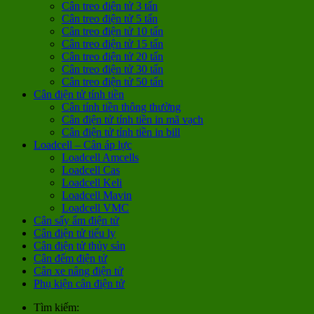
Cân treo điện tử 3 tấn
Cân treo điện tử 5 tấn
Cân treo điện tử 10 tấn
Cân treo điện tử 15 tấn
Cân treo điện tử 20 tấn
Cân treo điện tử 30 tấn
Cân treo điện tử 50 tấn
Cân điện tử tính tiền
Cân tính tiền thông thường
Cân điện tử tính tiền in mã vạch
Cân điện tử tính tiền in bill
Loadcell – Cân áp lực
Loadcell Amcells
Loadcell Cas
Loadcell Keli
Loadcell Mavin
Loadcell VMC
Cân sấy ẩm điện tử
Cân điện tử tiểu ly
Cân điện tử thủy sản
Cân đếm điện tử
Cân xe nâng điện tử
Phụ kiện cân điện tử
Tìm kiếm: