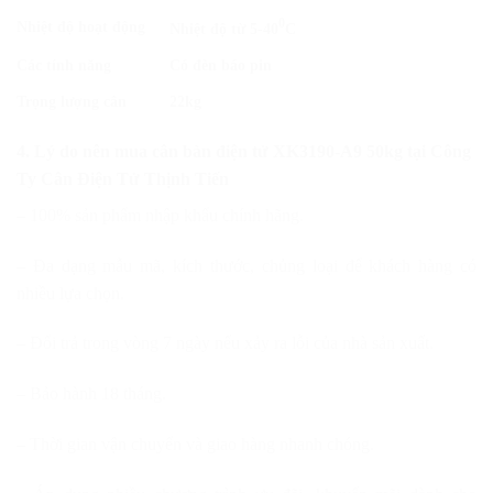
0
Nhiệt độ hoạt động
Nhiệt độ từ 5-40
C
Các tính năng
Có đèn báo pin
Trọng lượng cân
22kg
4. Lý do nên mua cân bàn điện tử XK3190-A9 50kg tại Công
Ty Cân Điện Tử Thịnh Tiến
– 100% sản phẩm nhập khẩu chính hãng.
– Đa dạng mẫu mã, kích thước, chủng loại để khách hàng có
nhiều lựa chọn.
– Đổi trả trong vòng 7 ngày nếu xảy ra lỗi của nhà sản xuất.
– Bảo hành 18 tháng.
– Thời gian vận chuyển và giao hàng nhanh chóng.