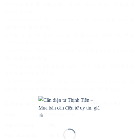
– Có giọt nước lấy thăng bằng cho cân, giúp cân hoạt động chính
xác và ổn định
– Chân cân có thể điều chỉnh cao thấp phù hợp với địa hình đặt
cân không bằng phẳng
– Thiết bị đạt độ chính xác cấp III theo tiêu chuẩn Việt Nam
TCVN cũng như tiêu chuẩn Quốc Tế OIML
– Quý khách có thể lựa chọn
bàn cân lớn hay nh
ỏ tùy theo nhu
cầu sử dụng cân hàng
– Bàn cân có nhiều loại kích thước: 300x400mm, 400x500mm,
500x600mm, 600x800mm,
– Công Ty Cân Điện Tử Thịnh Tiến nhận gia công khung bàn
cân tất cả các loại kích thước theo yêu cầu của khách hàng
3. Thông số kỷ thuật cân bàn điện tử XK3190-A9 50kg
Model
XK3190-A9 50
Mức cân (max)
50kg
Bước nhảy (d) kg
10g (0.01kg)