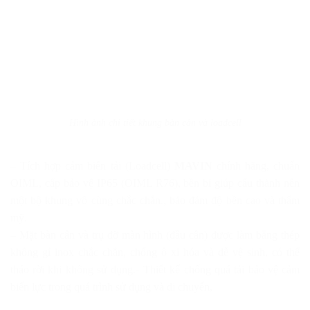
Hình ảnh chi tiết khung bàn cân và loadcell
– Tích hợp cảm biến tải (Loadcell)
MAVIN
chính hãng, chuẩn
OIML, cấp bảo vệ IP65 (OIML R76), bền bỉ giúp cấu thành nên
một bộ khung vô cùng chắc chắn., bảo đảm độ bền cao và thẩm
mỹ.
– Mặt bàn cân và trụ đỡ màn hình (đầu cân) được làm bằng thép
không gỉ inox chắc chắn, chống ô xi hóa và dễ vệ sinh, có thể
tháo rời khi không sử dụng.- Thiết kế chống quá tải bảo vệ cảm
biến lực trong quá trình sử dụng và di chuyển,