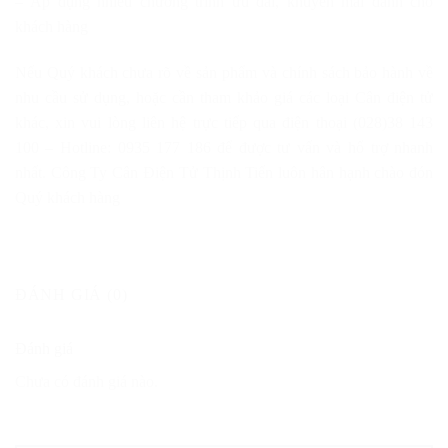
– Áp dụng nhiều chương trình ưu đãi, khuyến mãi dành cho
khách hàng
Nếu Quý khách chưa rõ về sản phẩm và chính sách bảo hành về
nhu cầu sử dụng, hoặc cần tham khảo giá các loại Cân điện tử
khác, xin vui lòng liên hệ trực tiếp qua điện thoại (028)38 143
100 – Hotline: 0935 177 186 để được tư vấn và hổ trợ nhanh
nhất. Công Ty Cân Điện Tử Thịnh Tiến luôn hân hạnh chào đón
Quý khách hàng
ĐÁNH GIÁ (0)
Đánh giá
Chưa có đánh giá nào.