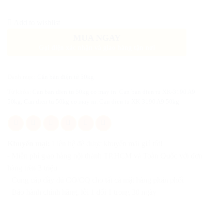
Add to wishlist
MUA NGAY
Gọi điện xác nhận và giao hàng tận nơi
Danh mục:
Cân bàn điện tử 50kg
Từ khóa:
Can ban dien tu 50kg co may in
,
Can ban dien tu XK-3190 A9
50kg
,
Can dien tu 50kg co may in
,
Can dien tu XK-3190 A9 50kg
Khuyến mại:
Liên hệ để được khuyến mãi giá tốt!
- Miễn phí giao hàng nội thành TP.HCM và Toàn Quốc với đơn
hàng trên 3 triệu
- Cung cấp đầy đủ CO/CQ cho tất cả mặt hàng phân phối
- Bảo hành chính hãng, lỗi 1 đổi 1 trong 30 ngày