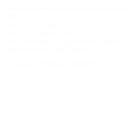
Thông tin sản phẩm và cấu tạo Cân bàn điện tử XK3190-A9
50kg
– Mức cân lớn nhất (max): 50 kg
– Mức cân nhở nhất (min): 0.2 kg
– Giá trị độ chia kiểm, sai số cho phép (div) d = 0.01 kg
– Kích thước bàn cân : (400 x 500)mm
1. Tính năng bộ chỉ thị đầu cân XK3190-A9
– Độ phân giải hiển thị:1/30.000
– Hiển thị khối lượng tịnh, Màn hình hiển thị LED màu đỏ.