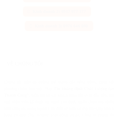
Kinh doanh 2: 0917 977 177
Kinh doanh 3: 0976 646 690
VỀ CHÚNG TÔI
Chúng tôi luôn có những thế mạnh của riêng mình, cùng với
phương châm làm việc
“Uy Tín khẳng định Chất Lượng tạo
Thành Công”
, luôn đặt lợi ích khách hàng lên vị trí đầu tiên, đội
ngũ nhân viên kỹ thuật tay nghề cao được tuyển chọn sau nhiều
năm công tác trong ngành Cân điện tử luôn có mặt khi Qúy khách
hàng có nhu cầu. Hotline hoạt động 24/24, Công ty chúng tôi