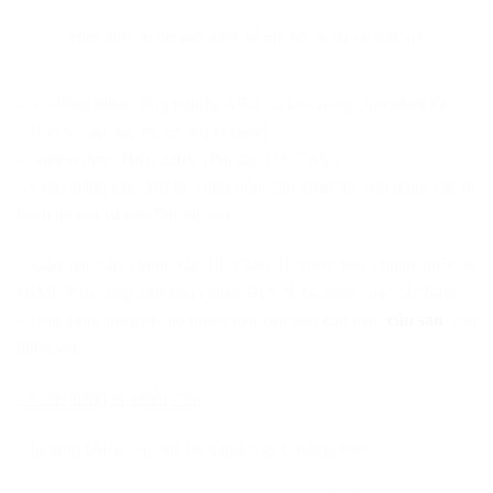
Hình ảnh chi tiết mặt trước và sau bộ chỉ thị xk-3190 a9
– Vỏ bằng nhựa công nghiệp ABS, có khả năng chịu nhiệt tốt
– Đơn vị cân: kg, lb, oz, trừ bì (tare)
– Nguồn điện: Điện 220V (Pin sạc 12V/7Ah )
– Chức năng cân, Trừ bì, cộng dồn, cân kiểm tra, cân động vật, tự
kiểm tra pin và báo Pin sắp hết
– Cân đạt cấp chính xác III Class III theo tiêu chuẩn quốc tế
OIML R76 cũng như tiêu chuẩn ĐLVN 14:2009 của Việt Nam.
– Ứng dụng rộng rả cho nhiều loại cân như cân bàn,
cân sàn
, cân
động vật,…
* Chức năng in phiếu cân:
– In từng phiếu cân, thể hiện ngày, giờ, tháng, năm