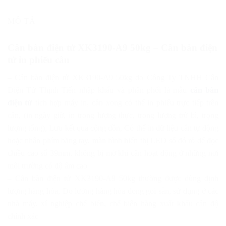
MÔ TẢ
Cân bàn điện tử XK3190-A9 50kg – Cân bàn điện
tử in phiếu cân
– Cân bàn điện tử XK3190-A9 50kg do Công Ty TNHH Cân
Điện Tử Thịnh Tiến nhập khẩu và phân phối là mẫu
cân bàn
điện tử
tích hợp máy in, cân xong có thể in phiếu trực tiếp trên
cân, (in ngày giờ, in trong lượng thực, trong lượng trừ bì, trọng
lượng tổng), Lưu kết quả cộng dồn, Có thể in dữ liệu cân tự động
hoặc nhấn phím bằng tay, màn hình hiển thị LED số đỏ rỏ dể đọc
chiều cao số 39mm, không bị mờ khi cân hoạt động ở những nơi
môi trường có độ ẩm cao
– Cân bàn điện tử XK3190-A9 50kg
thường được dùng định
lượng hàng hóa, Đo lường hàng hóa đóng gói sẵn, sử dụng ở các
nhà máy, xí nghiệp chế biến, chế biến hàng xuất khẩu cân độ
chính xác