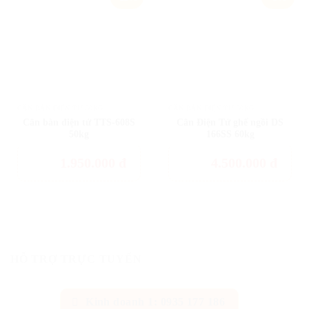
to
to
wishlist
wishlist
CÂN BÀN ĐIỆN TỬ 50KG
CÂN BÀN ĐIỆN TỬ 50KG
Cân bàn điện tử TTS-608S
Cân Điện Tử ghế ngồi DS
50kg
166SS 60kg
1.950.000
đ
4.500.000
đ
HỖ TRỢ TRỰC TUYẾN
Kinh doanh 1: 0935 177 186