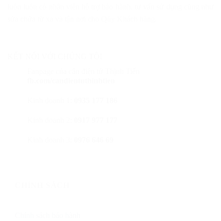
luôn luôn có nhân viên hỗ trợ bảo hành, tư vấn sử dụng cũng như
sửa chữa từ xa và tận nơi cho Qúy Khách hàng.
KẾT NỐI VỚI CHÚNG TÔI
Fanpage của cân điện tử Thịnh Tiến
fb.com/candientuthinhtien
Kinh doanh 1:
0935 177 186
Kinh doanh 2:
0917 977 177
Kinh doanh 3:
0976 646 69
CHÍNH SÁCH
Chính sách bảo hành