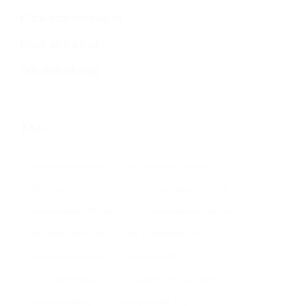
Chính sách vận chuyển
Chính sách đổi trả
Quy định sử dụng
TAGS
ban can dien tu DS166SS
ban can dien tu DS166SS 2 tan
Ban can dien tu DS166SS 500kg
ban can dien tu vibra tps 3kg
ban can san dien tu DS166SS 1 tan
ban can treo ocs xz aae 2 tan
bán cân treo điện tử 5 tấn
Bán cân điện tử B19S giá rẻ
can ban dien tu 30 gia re
can ban dien tu 30kg
can ban dien tu 30kg gia re
Can ban dien tu 50kg co may in
can ban dien tu 60kg
Can ban dien tu A12 50kg