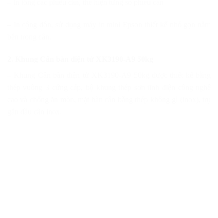
– In tổng các phiếu cân, thể hiện từng số phiếu cân
– In cộng dồn, sử dụng máy in mini Epson thiết kế nhỏ gọn nằm
bên trong cân.
2. Khung Cân bàn điện tử XK3190-A9 50kg
– Khung Cân bàn điện tử XK3190-A9 50kg được thiết kế bằng
thép vuông 3 cứng cáp, bộ khung thép sơn tĩnh điện công nghệ
cao và chống ăn mòn, mặt bàn cân bằng thép không gỉ (inox), trụ
gắn đầu cân inox.