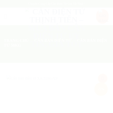
Skip
Chuyên Cung Cấp Cân Điện Tử Giá Tốt Nhất !
to
content
TRANG CHỦ
/
CÂN BÀN ĐIỆN TỬ
/
CÂN BÀN ĐIỆN
TỬ 50KG
Add
-5%
to
wishlist