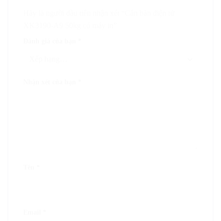
Hãy là người đầu tiên nhận xét “Cân bàn điện tử
XK3190-A9 50kg có máy in”
Đánh giá của bạn
*
Nhận xét của bạn
*
Tên
*
Email
*