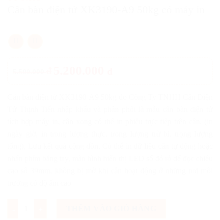
Cân bàn điện tử XK3190-A9 50kg có máy in
5.200.000
đ
đ
5.500.000
Cân bàn điện tử XK3190-A9 50kg do Công Ty TNHH Cân Điện
Tử Thịnh Tiến nhập khẩu và phân phối là mẫu cân bàn điện tử
tích hợp máy in, cân xong có thể in phiếu trực tiếp trên cân, (in
ngày giờ, in trong lượng thực, trong lượng trừ bì, trọng lượng
tổng), Lưu kết quả cộng dồn, Có thể in dữ liệu cân tự động hoặc
nhấn phím bằng tay, màn hình hiển thị LED số đỏ rỏ dể đọc chiều
cao số 39mm, không bị mờ khi cân hoạt động ở những nơi môi
trường có độ ẩm cao
Số lượng
THÊM VÀO GIỎ HÀNG