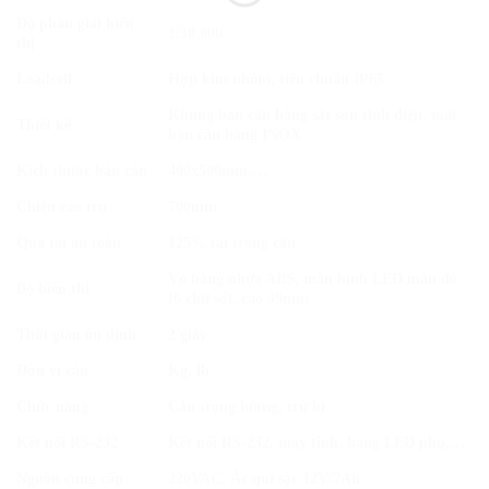
Độ phân giải hiển
1/30.000
thị
Loadcell
Hợp kim nhôm, tiêu chuẩn IP65
Khung bàn cân bằng sắt sơn tĩnh điện, mặt
Thiết kế
bàn cân bằng INOX
Kích thước bàn cân
400x500mm,…
Chiều cao trụ
700mm
Quá tải an toàn
125% tải trọng cân
Vỏ bằng nhựa ABS, màn hình LED màu đỏ
Bộ hiển thị
(6 chữ số), cao 39mm
Thời gian ổn định
2 giây
Đơn vị cân
Kg, lb
Chức năng
Cân trọng lương, trừ bì
Kết nối RS-232
Kết nối RS-232, máy tính, bảng LED phụ,…
Nguồn cung cấp
220VAC, Ắc qui sạc 12V/7Ah