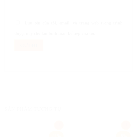
Lưu tên của tôi, email, và trang web trong trình
duyệt này cho lần bình luận kế tiếp của tôi.
SẢN PHẨM TƯƠNG TỰ
Add
Add
-11%
-8%