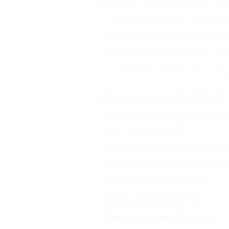
Cân đếm điện tử VMC TTSC 3Kg/0
Cân đếm điện tử VMC TTSC 6Kg/0
Cân đếm điện tử VMC TTSC 15Kg/
Cân đếm điện tử VMC TTSC 30Kg
1. Tính năng Cân đếm điện 
Thiết kế 3 màn hình riêng biệt: Màn 
hình 3: số lượng cần đếm
Thiết kế chuyên dụng để đếm mẫu sả
Bàn phím thao tác cân lớn, rõ dễ sử d
Khay cân bằng Inox chống rỉ sét.
Cổng RS-232 kết nối máy tính.
Chức năng cảnh báo Hi – Lo – Ok