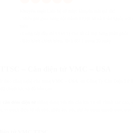
Khuyến mại:
Liên hệ để được khuyến mãi giá tốt!
- Miễn phí giao hàng nội thành TP.HCM và Toàn Quốc với 
triệu
- Cung cấp đầy đủ CO/CQ cho tất cả mặt hàng phân phối
- Bảo hành chính hãng, lỗi 1 đổi 1 trong 30 ngày
 TTSC – Cân điện tử VMC – USA
ất theo công nghệ của hãng
VMC – USA
do Công Ty Cân Điện Tử T
 độ chính xác và độ bền cao.
ẫu
cân đếm điện tử
thông dụng với đĩa cân lớn và độ chính xác cao,
c vi mạch điện tử rất nhỏ, nhãn áo, nút, phi áo trong ngành may, tem
điện tử VMC TTSC