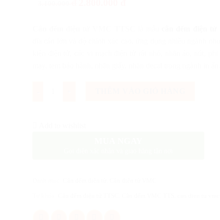
đ
2.800.000
đ
3.100.000
Cân đếm điện tử VMC TTSC
là mẫu
cân đếm điện tử
đĩa cân lớn và độ chính xác cao, ứng dụng nhiều ngành nh
kiện điện tử, các vi mạch điện tử rất nhỏ, nhãn áo, nút, ph
may, tem bảo hành, nhãn giấy, nhãn decal trong ngành in ấ
Số lượng
THÊM VÀO GIỎ HÀNG
Add to wishlist
MUA NGAY
Gọi điện xác nhận và giao hàng tận nơi
Danh mục:
Cân đếm điện tử
,
Cân điện tử VMC
Từ khóa:
Cân đếm điện tử TTSC
,
Cân đếm VMC TTS
,
can dien tu vmc 