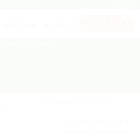
0935 177 186
0
Đ
GIỎ HÀNG /
 0935 177 186 - 0917 977 177
TIN TỨC
LIÊN HỆ
SẢN PHẨM MỚI CẬP NHẬT
VMC
Cân bàn điện tử DH CAS 100kg
3.400.000
đ
3.100.000
đ