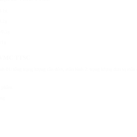
.1g
.2g
0.5g
/1g
tử VMC TTSC
hình 01: tổng trọng lượng cần đếm, màn hình 2: trọng lượng đơn vị mẫ
n phẩm.
ụng