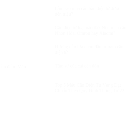
Làm sao mua cân bàn điện tử được
tiền triệu?
Cân điện tử loại nào tốt? Nên mua cân
Nhơn Hòa, Omron hay Xiaomi?
Hướng dẫn lựa chọn đầu tư trạm cân
điện tử
Tâm sự của cái cân đòn
u cần đếm, Màn
Top 5 Mẫu Cân Điện Tử Vàng Đạt
Chuẩn Theo Quy Định Thông Tư 22