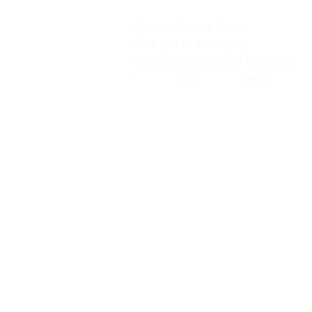
–
Đơn vị cân: kg, g, lb, oz.
– Thời gian ổn định: 3 giây.
– Kích thước đĩa cân (225 x 310) mm.
– Kích thước