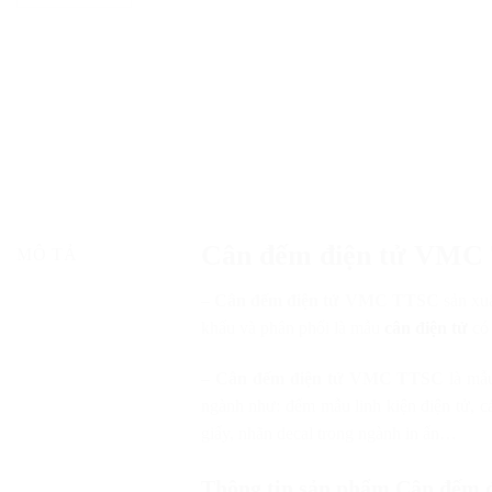
Cân đếm điện tử VMC
MÔ TẢ
–
Cân đếm điện tử VMC TTSC
sản xu
khẩu và phân phối là mẫu
cân điện tử
có
–
Cân đếm điện tử VMC TTSC
là m
ngành như: đếm mẫu linh kiện điện tử, cá
giấy, nhãn decal trong ngành in ấn…
Thông tin sản phẩm
Cân đếm 