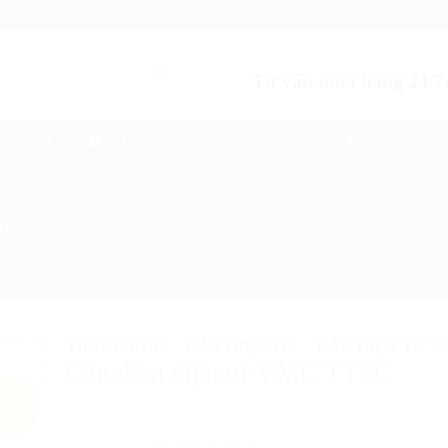
UY ÍCH, P. 15, Q. TÂN BÌNH, TP. HCM
INFO@CANTHINHTIEN.COM
Tư vấn mua hàng 24/7:
GIỚI THIỆU
SẢN PHẨM
THƯƠNG HIỆU
DỊCH VỤ
MC
TRANG CHỦ
/
CÂN ĐIỆN TỬ
/
CÂN ĐIỆN TỬ 
Cân đếm điện tử VMC TTSC
Add
-10%
to
shlist