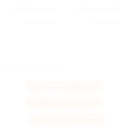
CÂN ĐIỆN TỬ
CÂN ĐIỆN TỬ
Cân Điện Tử AND 602
Cân Điện Tử AND 1002
2.700.000
đ
3.100.000
đ
HỖ TRỢ TRỰC TUYẾN
Kinh doanh 1: 0935 177 186
Kinh doanh 2: 0917 977 177
Kinh doanh 3: 0976 646 690