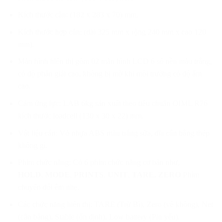
Kích thước cân: (182 x 283 x 70) mm.
Kích thước hợp cân: (dài 325 mm x rộng 240 mm x cao 120
mm).
Màn hình hiển thị gồm 02 màn hình LCD 6 số nền màu trắng,
có độ phân giải cao, không bị mờ khi môi trường có độ ẩm
cao.
Cảm ứng lực: LAB 6kg sản xuất theo tiêu chuẩn OIML R76
kích thước loadcell (130 x 30 x 22) mm.
Vật liệu cân: Vỏ nhựa ABS màu trắng sữa, đĩa cân bằng thép
không gỉ.
Phím chức năng: Có 6 phím chức năng cơ bản như,
HOLD
,
MODE
,
PRINTS
,
UNIT
,
TARE, ZERO
Phím
chuyển đổi êm nhẹ.
Các chức năng hiển thị: TARE (Trừ Bì), Zero (về không), Net
(cân bằng), Stable (ổn định), Low battery (Pin yếu).