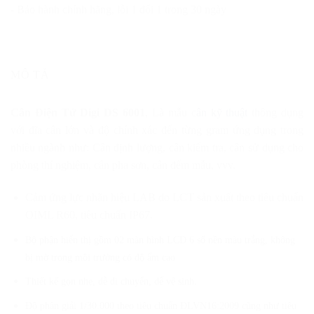
- Bảo hành chính hãng, lỗi 1 đổi 1 trong 30 ngày
MÔ TẢ
Cân Điện Tử Digi DS 6001
, Là mẫu c
ân kỹ thuật
thông dụng
với đĩa cân lớn và độ chính xác đến từng gram ứng dụng trong
nhiều ngành như: Cân định lượng, cân kiểm tra, cân sử dụng cho
phòng thí nghiệm, cân pha sơn, cân đếm mẫu, vvv.
Cảm ứng lực nhãn hiệu LAB do LCT sản xuất theo tiêu chuẩn
OIML R60, tiêu chuẩn IP67.
Bộ phận hiển thị gồm 02 màn hình LCD 6 số nền màu trắng, không
bị mờ trong môi trường có độ ẩm cao
Thiết kế gọn nhẹ, dễ di chuyển, dể vệ sinh.
Độ phân giải 1/30.000 theo tiêu chuẩn ĐLVN16:2009 cũng như tiêu