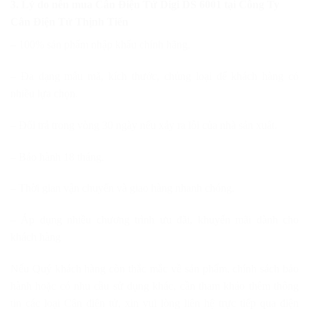
3. Lý do nên mua
Cân Điện Tử Digi DS 6001
tại Công Ty
Cân Điện Tử Thịnh Tiến
– 100% sản phẩm nhập khẩu chính hãng.
– Đa dạng mẫu mã, kích thước, chủng loại để khách hàng có
nhiều lựa chọn.
– Đổi trả trong vòng 30 ngày nếu xảy ra lỗi của nhà sản xuất.
– Bảo hành 18 tháng.
– Thời gian vận chuyển và giao hàng nhanh chóng.
– Áp dụng nhiều chương trình ưu đãi, khuyến mãi dành cho
khách hàng
Nếu Quý khách hàng còn thắc mắc về sản phẩm, chính sách bảo
hành hoặc có nhu cầu sử dụng khác, cần tham khảo thêm thông
tin các loại Cân điện tử, xin vui lòng liên hệ trực tiếp qua điện