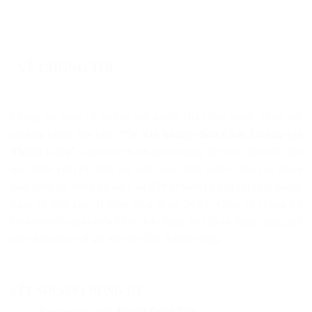
VỀ CHÚNG TÔI
Chúng tôi luôn có những thế mạnh của riêng mình, cùng với
phương châm làm việc
“Uy Tín khẳng định Chất Lượng tạo
Thành Công”
, luôn đặt lợi ích khách hàng lên vị trí đầu tiên, đội
ngũ nhân viên kỹ thuật tay nghề cao được tuyển chọn sau nhiều
năm công tác trong ngành Cân điện tử luôn có mặt khi Qúy khách
hàng có nhu cầu. Hotline hoạt động 24/24, Công ty chúng tôi
luôn luôn có nhân viên hỗ trợ bảo hành, tư vấn sử dụng cũng như
sửa chữa từ xa và tận nơi cho Qúy Khách hàng.
KẾT NỐI VỚI CHÚNG TÔI
Fanpage của cân điện tử Thịnh Tiến