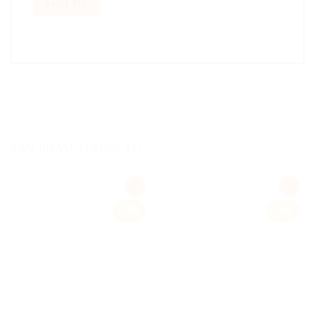
SẢN PHẨM TƯƠNG TỰ
Add
Add
-10%
-9%
to
to
wishlist
wishlist