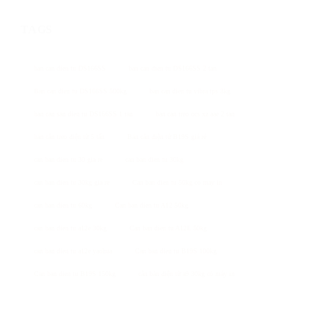
TAGS
ban can dien tu DS166SS
ban can dien tu DS166SS 2 tan
Ban can dien tu DS166SS 500kg
ban can dien tu vibra tps 3kg
ban can san dien tu DS166SS 1 tan
ban can treo ocs xz aae 2 tan
bán cân treo điện tử 5 tấn
Bán cân điện tử B19S giá rẻ
can ban dien tu 30 gia re
can ban dien tu 30kg
can ban dien tu 30kg gia re
Can ban dien tu 50kg co may in
can ban dien tu 60kg
Can ban dien tu A12 50kg
can ban dien tu a12e 30kg
Can ban dien tu A12E 50kg
can ban dien tu a12e yaohua
Can ban dien tu B19S 100kg
Can ban dien tu B19S 150kg
cân bàn điện tử a9 30kg có máy in