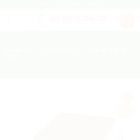
Skip
Chuyên Cung Cấp Cân Điện Tử Giá Tốt Nhất !
to
content
TRANG CHỦ
/
CÂN KỸ THUẬT
/
CÂN KỸ THUẬT 1
SỐ LẺ
Add
-7%
to
wishlist