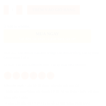
Số lượng
THÊM VÀO GIỎ HÀNG
Add to wishlist
MUA NGAY
Gọi điện xác nhận và giao hàng tận nơi
Danh mục:
Cân điện tử
,
Cân điện tử Digi
,
Cân điện tử tiểu ly
,
Cân kỹ thuật
,
Cân kỹ thuật 1 số lẻ
Từ khóa:
Can dien tu DIGI DS 6001
,
Cân kỹ thuật DIGI DS 6001
Khuyến mại:
Liên hệ để được khuyến mãi giá tốt!
- Miễn phí giao hàng nội thành TP.HCM và Toàn Quốc với đơn
hàng trên 3 triệu
- Cung cấp đầy đủ CO/CQ cho tất cả mặt hàng phân phối