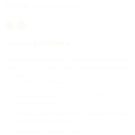
Cân Điện Tử Digi DS 6001
2.700.000
đ
đ
2.900.000
Cân Điện Tử Digi DS 6001
, Là mẫu c
ân kỹ thuật
thông dụng
với đĩa cân lớn và độ chính xác đến từng gram ứng dụng trong
nhiều ngành như: Cân định lượng, cân kiểm tra, cân sử dụng cho
phòng thí nghiệm, cân pha sơn, cân đếm mẫu, vvv.
Cảm ứng lực nhãn hiệu LAB do LCT sản xuất theo tiêu chuẩn
OIML R60, tiêu chuẩn IP67.
Bộ phận hiển thị gồm 02 màn hình LCD 6 số nền màu trắng, không
bị mờ trong môi trường có độ ẩm cao
Thiết kế gọn nhẹ, dễ di chuyển, dể vệ sinh.