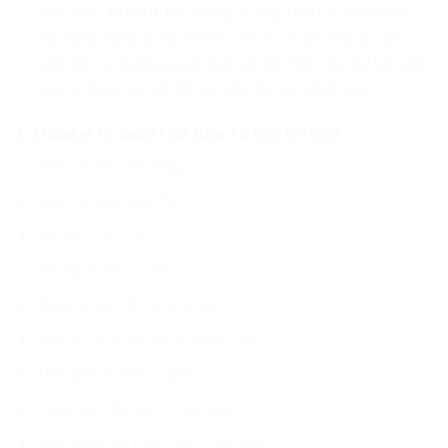
chuẩn Quốc Tế OIML R76, Chúng tôi nhập khẩu trực tiếp từ nhà
máy không thông qua bất kỳ đơn vị nào do đó giá cung cấp cạnh
tranh nhất và chủ động nguồn linh kiện sữa chữa cũng như bảo hành
trong sử dụng, cam kết thời gian sớm nhất cho khách hàng.
1. Thông số kỹ thuật Cân Điện Tử Digi DS 6001
Mức cân lớn nhất 6
kg.
Mức cân nhỏ nhất 20e.
Độ đọc: d = 0.1g.
Độ chia kiểm: e =10d.
Phạm vi đọc: (0.1 g tới 6 kg).
Đơn vị cân: g, lb, oz, tlt, g/cm2 pcs.
Thời gian ổn định: 2 giây.
Cổng giao tiếp RS232 bao gồm.
Kích thước đĩa cân: (160 x 160) mm.