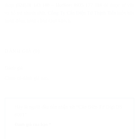
thoại
(028)38 143 100 – Hotline: 0935 177 186
để được tư vấn
và hỗ trợ nhanh nhất.
Công Ty Cân Điện Tử Thịnh Tiến
luôn hân
hạnh đồng hành cùng Quý khách.
ĐÁNH GIÁ (0)
Đánh giá
Chưa có đánh giá nào.
Hãy là người đầu tiên nhận xét “Cân Điện Tử Digi DS
6001”
Đánh giá của bạn
*
1
2
3
4
5