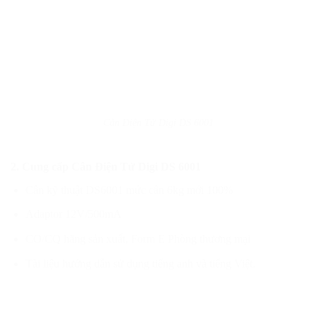
Cân Điện Tử Digi DS 6001
2. Cung cấp
Cân Điện Tử Digi DS 6001
Cân kỹ thuật DS6001 mức cân 6kg mới 100%
Adaptor 12V/500mA
CO/CQ hãng sản xuất, Form E Phòng thương mại
Tài liệu hướng dẫn sử dụng tiếng anh và tiếng Việt.