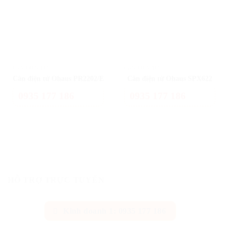
CÂN ĐIỆN TỬ
CÂN ĐIỆN TỬ
Cân điện tử Ohaus PR2202/E
Cân điện tử Ohaus SPX622
0935 177 186
0935 177 186
HỖ TRỢ TRỰC TUYẾN
Kinh doanh 1: 0935 177 186