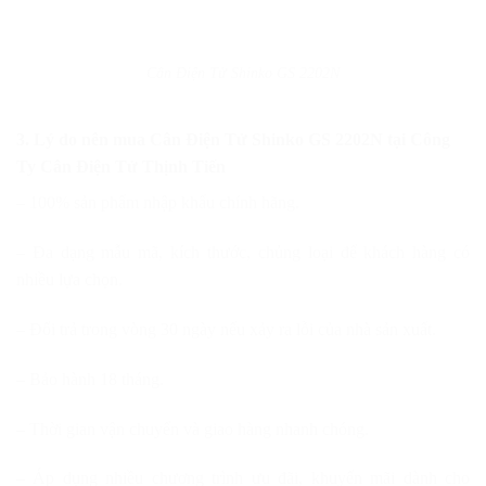
Cân Điện Tử Shinko GS 2202N
3. Lý do nên mua Cân Điện Tử Shinko GS 2202N
tại Công
Ty Cân Điện Tử Thịnh Tiến
– 100% sản phẩm nhập khẩu chính hãng.
– Đa dạng mẫu mã, kích thước, chủng loại để khách hàng có
nhiều lựa chọn.
– Đổi trả trong vòng 30 ngày nếu xảy ra lỗi của nhà sản xuất.
– Bảo hành 18 tháng.
– Thời gian vận chuyển và giao hàng nhanh chóng.
– Áp dụng nhiều chương trình ưu đãi, khuyến mãi dành cho