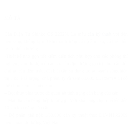
MÔ TẢ
Cân Điện Tử Shinko GS 2202N, Là mẫu
cân kỹ thuật
với đèn
nền sáng, không bị mờ khi môi trường có độ ầm cao, có thể nhìn
rỏ từ nhiều hướng.
-Thiết kế nhỏ gọn tiết kiệm diện tích phù hợp cho các phòng thí
nghiệm, cân đo độ mủ cao su, cân định lượng giá trị nhỏ, cân đối
chứng, cân đếm mẫu, đặt biệt cân sử dụng trong ngành vàng hiển
thị 5 số lẻ là lượng, chỉ, phân, ly và zem 0.0005 t.LT(zem = 5) có
thể chọn zem = 2 nếu cần.
– Bọt thủy phía trước dễ quan sát tình trạng cân bằng của cân.
– Mặt đĩa cân bằng thép không gỉ, Với khả năng chịu quá lên đến
10 lần khả năng của cân.
– Độ phân giải nội: 1/60.000 cân kỹ thuật theo ĐLVN16:2009
tiêu chuẩn đo lường Việt Nam