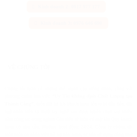
Kinh doanh 2: 0917 977 177
Kinh doanh 3: 0976 646 690
VỀ CHÚNG TÔI
Chúng tôi luôn có những thế mạnh của riêng mình, cùng với
phương châm làm việc
“Uy Tín khẳng định Chất Lượng tạo
Thành Công”
, luôn đặt lợi ích khách hàng lên vị trí đầu tiên, đội
ngũ nhân viên kỹ thuật tay nghề cao được tuyển chọn sau nhiều
năm công tác trong ngành Cân điện tử luôn có mặt khi Qúy khách
hàng có nhu cầu. Hotline hoạt động 24/24, Công ty chúng tôi
luôn luôn có nhân viên hỗ trợ bảo hành, tư vấn sử dụng cũng như