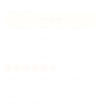
Add to wishlist
MUA NGAY
Gọi điện xác nhận và giao hàng tận nơi
Danh mục:
Cân điện tử
,
Cân điện tử Shinko
,
Cân điện tử tiểu ly
,
Cân kỹ
thuật
,
Cân kỹ thuật 2 số lẻ
Từ khóa:
Can dien tu SHINKO GS 2202N
,
Cân kỹ thuật Shinko GS 2202
,
Can ky thuat SHINKO GS 2202N
Khuyến mại:
Liên hệ để được khuyến mãi giá tốt!
- Miễn phí giao hàng nội thành TP.HCM và Toàn Quốc với đơn
hàng trên 3 triệu
- Cung cấp đầy đủ CO/CQ cho tất cả mặt hàng phân phối
- Bảo hành chính hãng, lỗi 1 đổi 1 trong 30 ngày