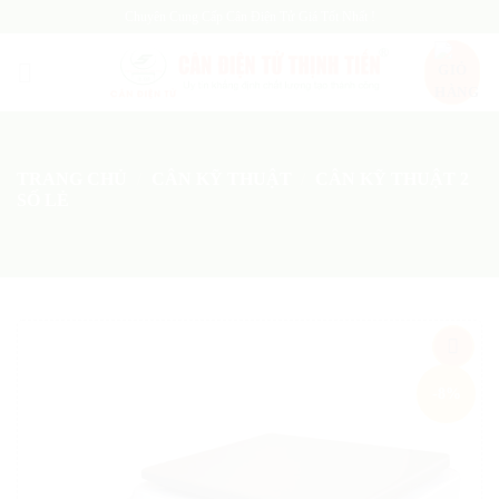
Skip
Chuyên Cung Cấp Cân Điện Tử Giá Tốt Nhất !
to
content
TRANG CHỦ
/
CÂN KỸ THUẬT
/
CÂN KỸ THUẬT 2
SỐ LẺ
Add
-8%
to
wishlist