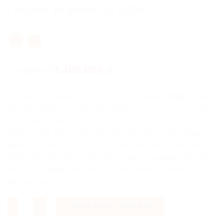
Cân Điện Tử Shinko GS 2202N
3.400.000
đ
đ
3.700.000
Cân Điện Tử Shinko GS 2202N, Là mẫu
cân kỹ thuật
với đèn
nền sáng, không bị mờ khi môi trường có độ ầm cao, có thể nhìn
rỏ từ nhiều hướng.
-Thiết kế nhỏ gọn tiết kiệm diện tích phù hợp cho các phòng thí
nghiệm, cân đo độ mủ cao su, cân định lượng giá trị nhỏ, cân đối
chứng, cân đếm mẫu, đặt biệt cân sử dụng trong ngành vàng hiển
thị 5 số lẻ là lượng, chỉ, phân, ly và zem 0.0005 t.LT(zem = 5) có
thể chọn zem = 2 nếu cần
Số lượng
THÊM VÀO GIỎ HÀNG