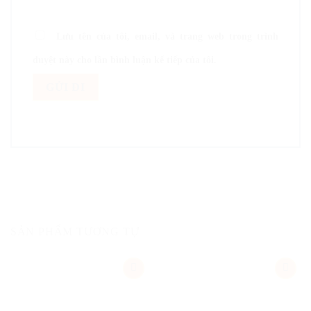
Lưu tên của tôi, email, và trang web trong trình
duyệt này cho lần bình luận kế tiếp của tôi.
SẢN PHẨM TƯƠNG TỰ
Add
Add
to
to
wishlist
wishlist