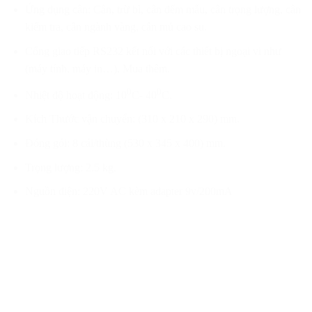
Ứng dụng cân: Cân, trừ bì, cân đếm mẫu, cân trọng lượng, cân
kiểm tra, cân ngành vàng, cân mủ cao su.
Cổng giao tiếp RS232 kết nối với các thiết bị ngoại vi như
(máy tính, máy in…), Mua thêm.
0
0
Nhiệt độ hoạt động: 10
C- 40
C.
Kích Thước vận chuyển: (310 x 210 x 290) mm.
Đóng gói: 8 cái/thùng (530 x 345 x 400) mm.
Trọng lượng: 2.5 kg.
Nguồn điện: 220V AC kèm adapter 9v/200mA