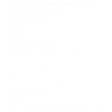
1. Thông số kỹ thuật Cân Điện Tử Shinko GS 2202N
Mức cân lớn nhất MAX: 2
200 g.
Mức cân nhỏ nhất: Min = 20 d.
Giá trị độ chia: d = 0.01 g.
Giá trị độ chia kiểm: e = 2d=0.02 g.
Phạm vi đọc: (0.01 g tới 1200 g).
Phạm vi đo lường chất lượng: (0.4g tới 2200g).
Thời gian ổn định: 3 giây.
Đơn vị cân: g, lb,oz, tlt PCS.
Màn hình LCD rộng, dễ đọc giá trị từ mọi góc độ.
Kích thước đĩa cân: (153 x 173) mm.
Kích thước cân: (260 x 190 x 95) mm.
Vật liệu cân: Vỏ nhựa ABS – Mặt đĩa cân bằng thép không gỉ.