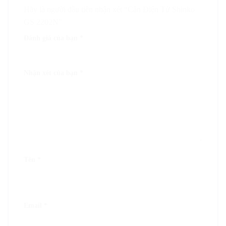
Hãy là người đầu tiên nhận xét “Cân Điện Tử Shinko
GS 2202N”
Đánh giá của bạn
*
1
2
3
4
5
Nhận xét của bạn
*
Tên
*
Email
*