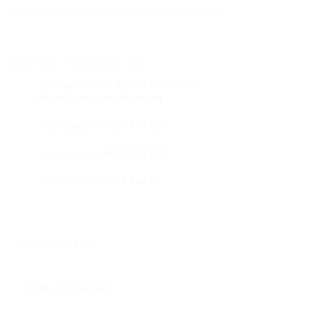
sửa chữa từ xa và tận nơi cho Qúy Khách hàng.
KẾT NỐI VỚI CHÚNG TÔI
Fanpage của cân điện tử Thịnh Tiến
fb.com/candientuthinhtien
Kinh doanh 1:
0935 177 186
Kinh doanh 2:
0917 977 177
Kinh doanh 3:
0976 646 69
CHÍNH SÁCH
Chính sách bảo hành