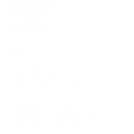
Chính sách vận chuyển
Chính sách đổi trả
Quy định sử dụng
TAGS
ban can dien tu DS166SS
ban can dien tu DS166SS 2 tan
Ban can dien tu DS166SS 500kg
ban can dien tu vibra tps 3kg
ban can san dien tu DS166SS 1 tan
ban can treo ocs xz aae 2 tan
bán cân treo điện tử 5 tấn
Bán cân điện tử B19S giá rẻ
can ban dien tu 30 gia re
can ban dien tu 30kg
can ban dien tu 30kg gia re
Can ban dien tu 50kg co may in
can ban dien tu 60kg
Can ban dien tu A12 50kg