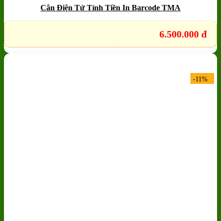
Cân Điện Tử Tính Tiền In Barcode TMA
6.500.000
đ
-11%
Add to wishlist
Quick View