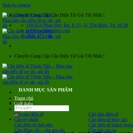
Skip to content
Chuyên Cung Cấp Cân Điện Tử Giá Tốt Nhất !
118/35A Phan Huy Ích, P. 15, Q. Tân Bình, Tp. HCM
info@canthinhtien.com
0935 177 186
Chuyên Cung Cấp Cân Điện Tử Giá Tốt Nhất !
DANH MỤC SẢN PHẨM
Trang chủ
Tìm kiếm:
Giới thiệu
Sản phẩm
Cân sàn điện tử
Cân bàn điện tử
Cân kỹ thuật
Cân điện tử thủy sản
Cân điện tử tính tiền
Cân điện tử thông dụng
Cân động vật – cân gia súc
Cân mũ cao su