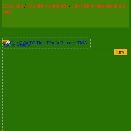
Trang chủ
/
Cân điện tử tính tiền
/
Cân điện tử tính tiền in mã
vạch
Add to wishlist
-10%