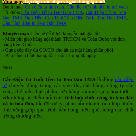
Mua ngay
Gọi điện xác nhận và giao hàng tận nơi
Danh mục:
Cân điện tử tính tiền
,
Cân điện tử tính tiền in mã vạch
Từ khóa:
Cân Điện Tử In Tem Dán TMA
,
Cân Điện Tử In Tem
Dán TMA Tính Tiền
,
Cân Tính Tiền Điện Tử In Tem Dán TMA
,
Cân Tính Tiền In Tem Dán TMA
Khuyến mại:
Liên hệ để được khuyến mãi giá tốt!
- Miễn phí giao hàng nội thành TP.HCM và Toàn Quốc với đơn
hàng trên 3 triệu
- Cung cấp đầy đủ CO/CQ cho tất cả mặt hàng phân phối
- Bảo hành chính hãng, lỗi 1 đổi 1 trong 30 ngày
Mô tả
Cân Điện Tử Tính Tiền In Tem Dán TMA
là dòng
cân điện
tử
chuyên dùng trong các siêu thị, cửa hàng, công ty sản
xuất, chế biến thực phẩm, cửa hàng rau quả sạch, hoa tươi…
với những ưu điểm nổi trội:
tích hợp chức năng in tem dán
và in hóa đơn,
tốc độ xử lý, phản hồi nhanh, tích hợp nhiều
tính năng giúp quá trình bán hàng hiệu quả, nâng cao chất
lượng thương hiệu
.