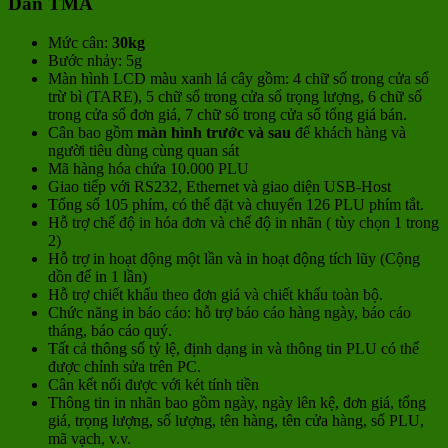
Dán TMA
Mức cân:
30kg
Bước nhảy: 5g
Màn hình LCD màu xanh lá cây gồm: 4 chữ số trong cửa sổ
trừ bì (TARE), 5 chữ số trong cửa sổ trọng lượng, 6 chữ số
trong cửa sổ đơn giá, 7 chữ số trong cửa sổ tổng giá bán.
Cân bao gồm
màn hình trước và sau
để khách hàng và
người tiêu dùng cùng quan sát
Mã hàng hóa chứa 10.000 PLU
Giao tiếp với RS232, Ethernet và giao diện USB-Host
Tổng số 105 phím, có thể đặt và chuyển 126 PLU phím tắt.
Hỗ trợ chế độ in hóa đơn và chế độ in nhãn ( tùy chọn 1 trong
2)
Hỗ trợ in hoạt động một lần và in hoạt động tích lũy (Cộng
dồn để in 1 lần)
Hỗ trợ chiết khấu theo đơn giá và chiết khấu toàn bộ.
Chức năng in báo cáo: hỗ trợ báo cáo hàng ngày, báo cáo
tháng, báo cáo quý.
Tất cả thông số tỷ lệ, định dạng in và thông tin PLU có thể
được chỉnh sửa trên PC.
Cân kết nối được với két tính tiền
Thông tin in nhãn bao gồm ngày, ngày lên kệ, đơn giá, tổng
giá, trọng lượng, số lượng, tên hàng, tên cửa hàng, số PLU,
mã vạch, v.v.