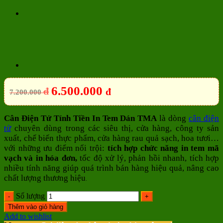
6.500.000
đ
đ
7.200.000
Cân Điện Tử Tính Tiền In Tem Dán TMA
là dòng
cân điện
tử
chuyên dùng trong các siêu thị, cửa hàng, công ty sản
xuất, chế biến thực phẩm, cửa hàng rau quả sạch, hoa tươi…
với những ưu điểm nổi trội:
tích hợp chức năng in tem mã
vạch và in hóa đơn,
tốc độ xử lý, phản hồi nhanh, tích hợp
nhiều tính năng giúp quá trình bán hàng hiệu quả, nâng cao
chất lượng thương hiệu
.
Số lượng
Thêm vào giỏ hàng
Add to wishlist