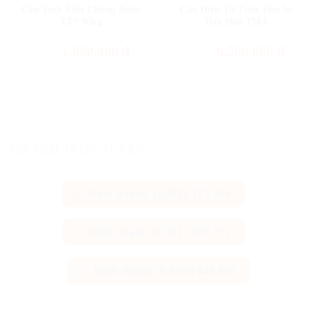
Cân Tính Tiền Chống Nước
Cân Điện Tử Tính Tiền In
TTS 30kg
Tem Dán TMA
1.900.000
đ
6.500.000
đ
HỖ TRỢ TRỰC TUYẾN
Kinh doanh 1: 0935 177 186
Kinh doanh 2: 0917 977 177
Kinh doanh 3: 0976 646 690