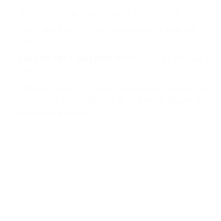
Thiết kế chống bụi, cũng như sự ảnh hưởng của môi trường
Đơn vị cân: Kg/g/lb,… theo nhu từng nhu cầu riêng của
mình.
Cân Tính Tiền Chống Nước 832
cho ra kết quả chỉ trong 1
giây
Chức năng tự động về 0/ trừ bì / tính giá tiền / cộng dồn, báo
quá tải, báo pin yếu, điều chỉnh độ sáng đèn, tự động tắt đèn
nền khi không sử dụng.