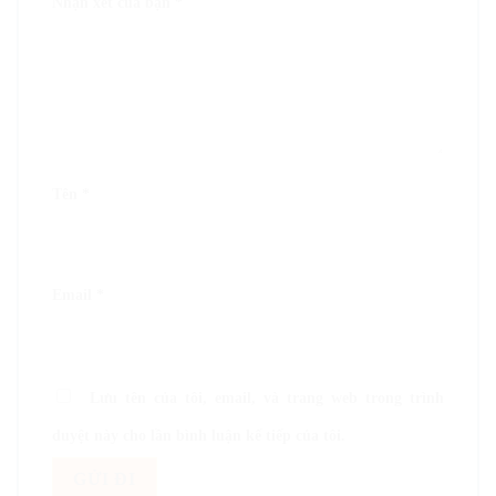
Nhận xét của bạn
*
Tên
*
Email
*
Lưu tên của tôi, email, và trang web trong trình
duyệt này cho lần bình luận kế tiếp của tôi.