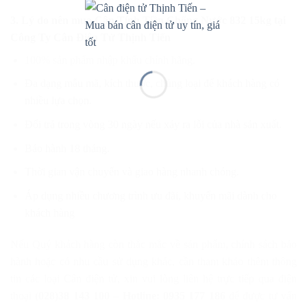
3. Lý do nên mua Cân Tính Tiền Chống Nước 832 15kg
tại
Công Ty Cân Điện Tử Thịnh Tiến
100% sản phẩm nhập khẩu chính hãng.
Đa dạng mẫu mã, kích thước, chủng loại để khách hàng có
nhiều lựa chọn.
Đổi trả trong vòng 30 ngày nếu xảy ra lỗi của nhà sản xuất.
Bảo hành 18 tháng.
Thời gian vận chuyển và giao hàng nhanh chóng.
Áp dụng nhiều chương trình ưu đãi, khuyến mãi dành cho
khách hàng
Nếu Quý khách hàng còn thắc mắc về sản phẩm, chính sách bảo
hành hoặc có nhu cầu sử dụng khác, cần tham khảo thêm thông
tin các loại Cân điện tử, xin vui lòng liên hệ trực tiếp qua điện
thoại
(028)38 143 100 – Hotline: 0935 177 186
để được tư vấn