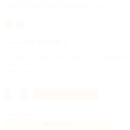
Cân Tính Tiền Chống Nước 832 15kg
1.600.000
đ
đ
1.800.000
Cân Tính Tiền Chống Nước 832 15kg
Chuyên dùng
tính tiền,
tính giá tiền
với độ chính xác cao cho các của hàng trái cây,
nông sản, thực phẩm, cân thịt cá, hải sản, thực phẩm khô,…với 3
màn hình mỗi mặt trước và sau rất tiện lợi
Số lượng
THÊM VÀO GIỎ HÀNG
Add to wishlist
MUA NGAY
Gọi điện xác nhận và giao hàng tận nơi