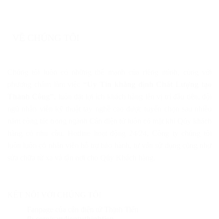
VỀ CHÚNG TÔI
Chúng tôi luôn có những thế mạnh của riêng mình, cùng với
phương châm làm việc
“Uy Tín khẳng định Chất Lượng tạo
Thành Công”
, luôn đặt lợi ích khách hàng lên vị trí đầu tiên, đội
ngũ nhân viên kỹ thuật tay nghề cao được tuyển chọn sau nhiều
năm công tác trong ngành Cân điện tử luôn có mặt khi Qúy khách
hàng có nhu cầu. Hotline hoạt động 24/24, Công ty chúng tôi
luôn luôn có nhân viên hỗ trợ bảo hành, tư vấn sử dụng cũng như
sửa chữa từ xa và tận nơi cho Qúy Khách hàng.
KẾT NỐI VỚI CHÚNG TÔI
Fanpage của cân điện tử Thịnh Tiến
fb.com/candientuthinhtien