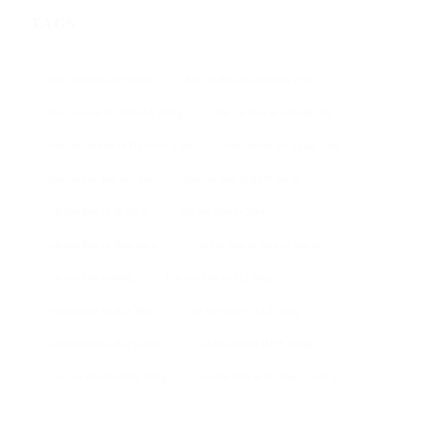
TAGS
ban can dien tu DS166SS
ban can dien tu DS166SS 2 tan
Ban can dien tu DS166SS 500kg
ban can dien tu vibra tps 3kg
ban can san dien tu DS166SS 1 tan
ban can treo ocs xz aae 2 tan
bán cân treo điện tử 5 tấn
Bán cân điện tử B19S giá rẻ
can ban dien tu 30 gia re
can ban dien tu 30kg
can ban dien tu 30kg gia re
Can ban dien tu 50kg co may in
can ban dien tu 60kg
Can ban dien tu A12 50kg
can ban dien tu a12e 30kg
Can ban dien tu A12E 50kg
can ban dien tu a12e yaohua
Can ban dien tu B19S 100kg
Can ban dien tu B19S 150kg
cân bàn điện tử a9 30kg có máy in