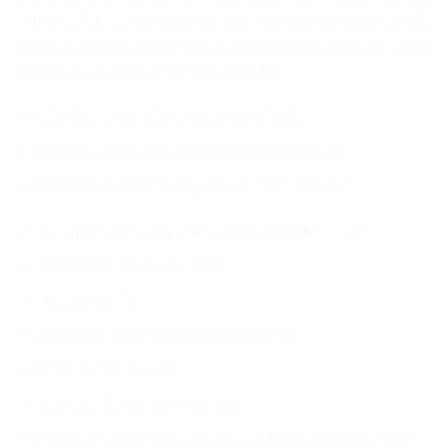
tính giá tiền
với độ chính xác cao cho các của hàng trái cây,
nông sản, thực phẩm, cân thịt cá, hải sản, thực phẩm khô,…với 3
màn hình mỗi mặt trước và sau rất tiện lợi
Màn hình 1: thể hiện số kg khi đặt lên cân.
Màn hình 2: thể hiện giá tiền do người bán nhập.
Màn hình 3: thể hiện tồng giá tiền khách phải trả.
1.Tính Năng Cân Tính Tiền Chống Nước 832 15kg
Trọng lượng cân tối đa : 15kg.
Độ chính xác : 5g
Nguồn điện : 220V theo tiêu chuẩn Việt Nam.
Có pin sạc kèm theo cân.
Kích thước đĩa cân : 220 x 310 mm.
Chất liệu: Vỏ cân bằng nhựa ABS, đĩa cân bằng nhựa ABS