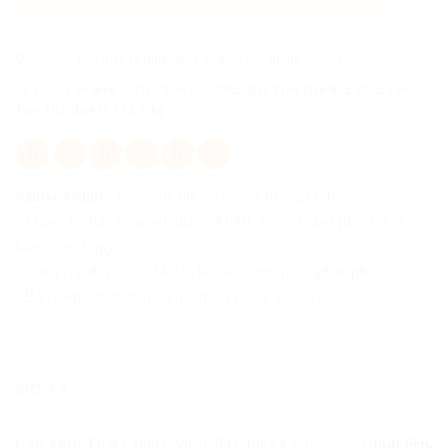
Danh mục:
Cân điện tử tính tiền
,
Cân tính tiền thông thường
Từ khóa:
Cân điện tử Tính Tiền 832 30kg
,
Cân Tính Tiền 832 30kg
,
Cân
Tính Tiền điện tử 832 30kg
Khuyến mại:
Liên hệ để được khuyến mãi giá tốt!
- Miễn phí giao hàng nội thành TP.HCM và Toàn Quốc với đơn
hàng trên 3 triệu
- Cung cấp đầy đủ CO/CQ cho tất cả mặt hàng phân phối
- Bảo hành chính hãng, lỗi 1 đổi 1 trong 30 ngày
MÔ TẢ
Cân Tính Tiền Chống Nước 832 15kg
Chuyên dùng
tính tiền,